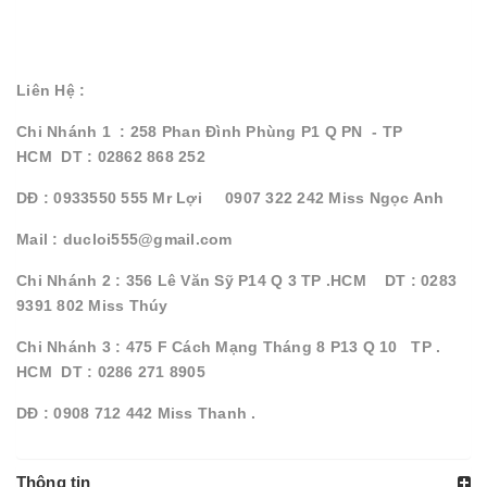
Liên Hệ :
Chi Nhánh 1 : 258 Phan Đình Phùng P1 Q PN - TP
HCM DT : 02862 868 252
DĐ : 0933550 555 Mr Lợi 0907 322 242 Miss Ngọc Anh
Mail : ducloi555@gmail.com
Chi Nhánh 2 : 356 Lê Văn Sỹ P14 Q 3 TP .HCM DT : 0283
9391 802 Miss Thúy
Chi Nhánh 3 : 475 F Cách Mạng Tháng 8 P13 Q 10 TP .
HCM DT : 0286 271 8905
DĐ : 0908 712 442 Miss Thanh .
Thông tin