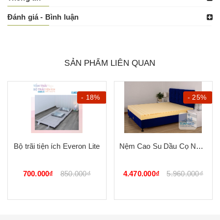
Đánh giá - Bình luận
SẢN PHẨM LIÊN QUAN
- 18%
- 25%
Bộ trãi tiện ích Everon Lite
Nệm Cao Su Dầu Cọ Natural Tony Bed
700.000₫
850.000₫
4.470.000₫
5.960.000₫