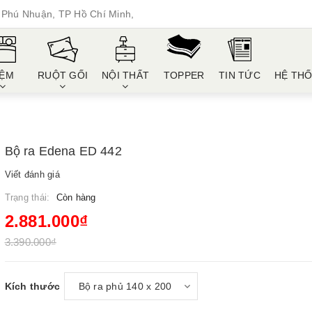
Phú Nhuận, TP Hồ Chí Minh,
ỆM
RUỘT GỐI
NỘI THẤT
TOPPER
TIN TỨC
HỆ TH
Bộ ra Edena ED 442
Viết đánh giá
Trạng thái:
Còn hàng
2.881.000₫
3.390.000₫
Kích thước