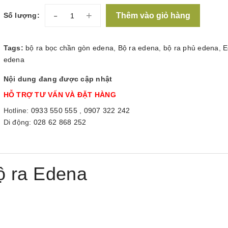
-
+
Thêm vào giỏ hàng
Số lượng:
Tags:
bộ ra bọc chần gòn edena
,
Bộ ra edena
,
bộ ra phủ edena
,
E
edena
Nội dung đang được cập nhật
HỖ TRỢ TƯ VẤN VÀ ĐẶT HÀNG
Hotline:
0933 550 555
,
0907 322 242
Di động:
028 62 868 252
ộ ra Edena