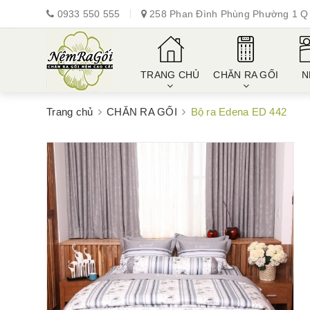
0933 550 555
258 Phan Đình Phùng Phường 1 Q 
TRANG CHỦ
CHĂN RA GỐI
N
Trang chủ
CHĂN RA GỐI
Bộ ra Edena ED 442