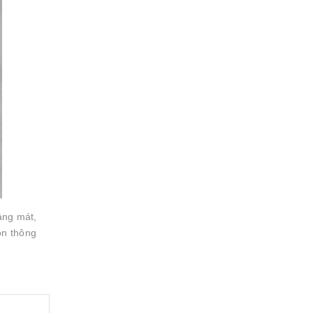
áng mát,
on thông