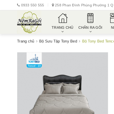
0933 550 555
258 Phan Đình Phùng Phường 1 Q 
TRANG CHỦ
CHĂN RA GỐI
N
Trang chủ
Bộ Sưu Tập Tony Bed
Bộ Tony Bed Tenc