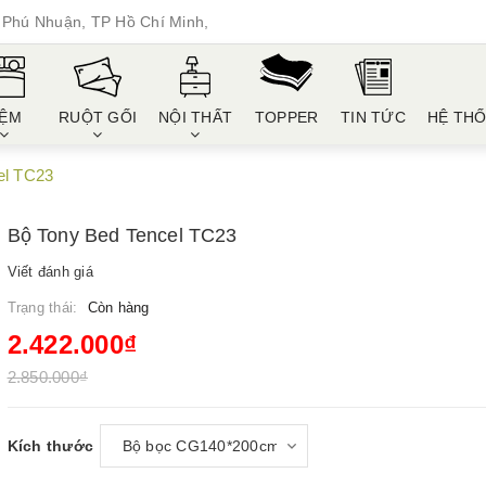
Phú Nhuận, TP Hồ Chí Minh,
ỆM
RUỘT GỐI
NỘI THẤT
TOPPER
TIN TỨC
HỆ TH
el TC23
Bộ Tony Bed Tencel TC23
Viết đánh giá
Trạng thái:
Còn hàng
2.422.000₫
2.850.000₫
Kích thước