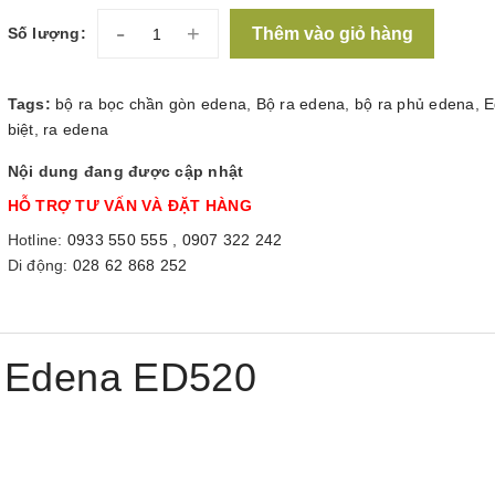
-
+
Thêm vào giỏ hàng
Số lượng:
Tags:
bộ ra bọc chần gòn edena
,
Bộ ra edena
,
bộ ra phủ edena
,
E
biệt
,
ra edena
Nội dung đang được cập nhật
HỖ TRỢ TƯ VẤN VÀ ĐẶT HÀNG
Hotline:
0933 550 555
,
0907 322 242
Di động:
028 62 868 252
a Edena ED520