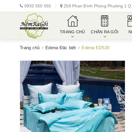
0933 550 555
258 Phan Đình Phùng Phường 1 Q 
TRANG CHỦ
CHĂN RA GỐI
N
Trang chủ
Edena Đặc biệt
Edena ED520