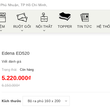
Phú Nhuận, TP Hồ Chí Minh,
ỆM
RUỘT GỐI
NỘI THẤT
TOPPER
TIN TỨC
HỆ TH
Edena ED520
Viết đánh giá
Trạng thái:
Còn hàng
5.220.000₫
6.150.000₫
Kích thước