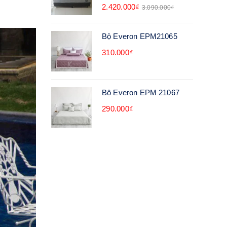
2.420.000₫
3.090.000₫
Bộ Everon EPM21065
310.000₫
Bộ Everon EPM 21067
290.000₫