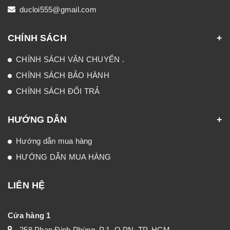
ducloi555@gmail.com
CHÍNH SÁCH
CHÍNH SÁCH VẬN CHUYỂN .
CHÍNH SÁCH BẢO HÀNH
CHÍNH SÁCH ĐỔI TRẢ
HƯỚNG DẪN
Hướng dẫn mua hàng
HƯỚNG DẪN MUA HÀNG
LIÊN HỆ
Cửa hàng 1
258 Phan Đinh Phùng, P.1, Q.PN, TP. HCM