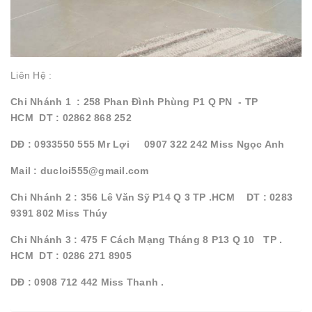
Liên Hệ :
Chi Nhánh 1 : 258 Phan Đình Phùng P1 Q PN - TP
HCM DT : 02862 868 252
DĐ : 0933550 555 Mr Lợi 0907 322 242 Miss Ngọc Anh
Mail : ducloi555@gmail.com
Chi Nhánh 2 : 356 Lê Văn Sỹ P14 Q 3 TP .HCM DT : 0283
9391 802 Miss Thúy
Chi Nhánh 3 : 475 F Cách Mạng Tháng 8 P13 Q 10 TP .
HCM DT : 0286 271 8905
DĐ : 0908 712 442 Miss Thanh .