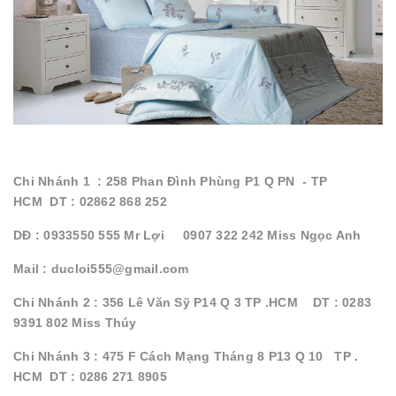
Chi Nhánh 1 : 258 Phan Đình Phùng P1 Q PN - TP
HCM DT : 02862 868 252
DĐ : 0933550 555 Mr Lợi 0907 322 242 Miss Ngọc Anh
Mail : ducloi555@gmail.com
Chi Nhánh 2 : 356 Lê Văn Sỹ P14 Q 3 TP .HCM DT : 0283
9391 802 Miss Thúy
Chi Nhánh 3 : 475 F Cách Mạng Tháng 8 P13 Q 10 TP .
HCM DT : 0286 271 8905