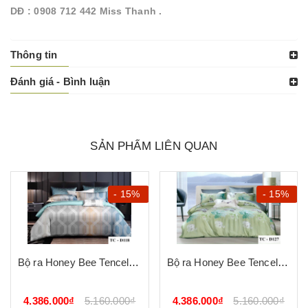
DĐ : 0908 712 442 Miss Thanh .
Thông tin
Đánh giá - Bình luận
SẢN PHẨM LIÊN QUAN
- 15%
- 15%
Bộ ra Honey Bee Tencel D118
Bộ ra Honey Bee Tencel D127
4.386.000₫
5.160.000₫
4.386.000₫
5.160.000₫