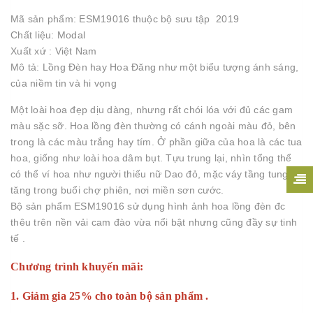
Mã sản phẩm: ESM19016 thuộc bộ sưu tập 2019
Chất liệu: Modal
Xuất xứ : Việt Nam
Mô tả: Lồng Đèn hay Hoa Đăng như một biểu tượng ánh sáng,
của niềm tin và hi vọng
Một loài hoa đẹp dịu dàng, nhưng rất chói lóa với đủ các gam
màu sặc sỡ. Hoa lồng đèn thường có cánh ngoài màu đỏ, bên
trong là các màu trắng hay tím. Ở phần giữa của hoa là các tua
hoa, giống như loài hoa dâm bụt. Tựu trung lại, nhìn tổng thể
có thể ví hoa như người thiếu nữ Dao đỏ, mặc váy tầng tung
tăng trong buổi chợ phiên, nơi miền sơn cước.
Bộ sản phẩm ESM19016 sử dụng hình ảnh hoa lồng đèn đc
thêu trên nền vải cam đào vừa nổi bật nhưng cũng đầy sự tinh
tế .
Chương trình khuyến mãi:
1. Giảm gia 25% cho toàn bộ sản phẩm .