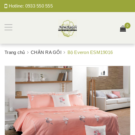
Hotline:
0933 550 555
0
Trang chủ
CHĂN RA GỐI
Bộ Everon ESM19016