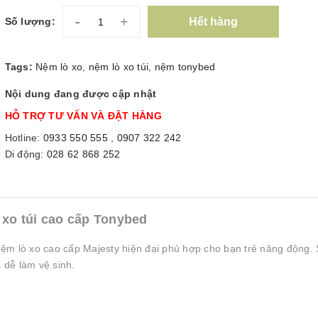
-
+
Hết hàng
Số lượng:
Tags:
Nệm lò xo
,
nệm lò xo túi
,
nệm tonybed
Nội dung đang được cập nhật
HỖ TRỢ TƯ VẤN VÀ ĐẶT HÀNG
Hotline:
0933 550 555
,
0907 322 242
Di động:
028 62 868 252
xo túi cao cấp Tonybed
nệm lò xo cao cấp Majesty hiện đại phù hợp cho bạn trẻ năng động
à dễ làm vệ sinh.