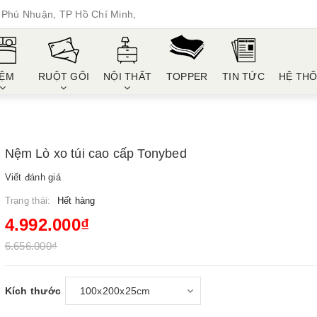
Phú Nhuận, TP Hồ Chí Minh,
ỆM
RUỘT GỐI
NỘI THẤT
TOPPER
TIN TỨC
HỆ TH
Nệm Lò xo túi cao cấp Tonybed
Viết đánh giá
Trạng thái:
Hết hàng
4.992.000₫
6.656.000₫
Kích thước