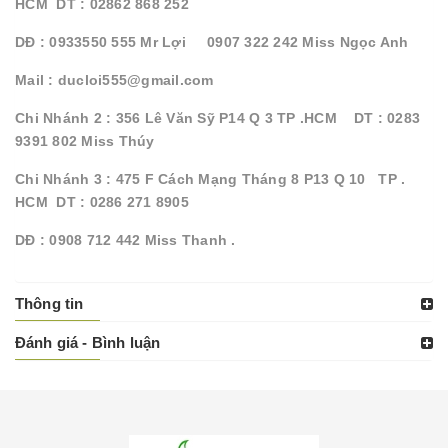
HCM DT : 02862 868 252
DĐ : 0933550 555 Mr Lợi 0907 322 242 Miss Ngọc Anh
Mail : ducloi555@gmail.com
Chi Nhánh 2 : 356 Lê Văn Sỹ P14 Q 3 TP .HCM DT : 0283
9391 802 Miss Thúy
Chi Nhánh 3 : 475 F Cách Mạng Tháng 8 P13 Q 10 TP .
HCM DT : 0286 271 8905
DĐ : 0908 712 442 Miss Thanh .
Thông tin
Đánh giá - Bình luận