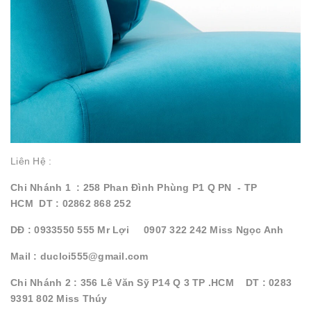
Liên Hệ :
Chi Nhánh 1 : 258 Phan Đình Phùng P1 Q PN - TP
HCM DT : 02862 868 252
DĐ : 0933550 555 Mr Lợi 0907 322 242 Miss Ngọc Anh
Mail : ducloi555@gmail.com
Chi Nhánh 2 : 356 Lê Văn Sỹ P14 Q 3 TP .HCM DT : 0283
9391 802 Miss Thúy